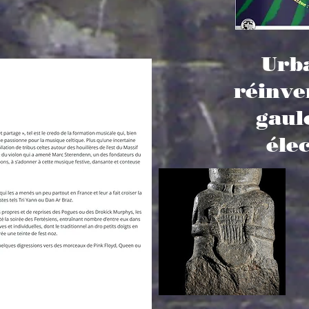
Urb
réinve
gaul
élec